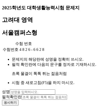
2025
학년도 대학생활능력시험 문제지
고려
대 영역
서울캠퍼스
형
수험 번호
수험번호
4
8
2
6
-
6
6
2
8
문제지의 해당란에 성명을 정확히 쓰시오.
필적 확인란에 다음의 문구를 정자로 기재하시오.
초록 물결이 톡톡 튀는 젊음처럼
시험 중 새로고침(F5)을 하지 마시오.
성명
필적확인란
응시하기