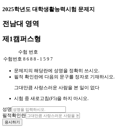
2025
학년도 대학생활능력시험 문제지
전남
대 영역
제1캠퍼스
형
수험 번호
수험번호
8
6
8
8
-
1
5
9
7
문제지의 해당란에 성명을 정확히 쓰시오.
필적 확인란에 다음의 문구를 정자로 기재하시오.
그대만큼 사랑스러운 사람을 본 일이 없다
시험 중 새로고침(F5)을 하지 마시오.
성명
필적확인란
응시하기