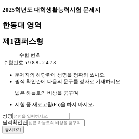
2025
학년도 대학생활능력시험 문제지
한동
대 영역
제1캠퍼스
형
수험 번호
수험번호
5
9
8
8
-
2
4
7
8
문제지의 해당란에 성명을 정확히 쓰시오.
필적 확인란에 다음의 문구를 정자로 기재하시오.
넓은 하늘로의 비상을 꿈꾸며
시험 중 새로고침(F5)을 하지 마시오.
성명
필적확인란
응시하기